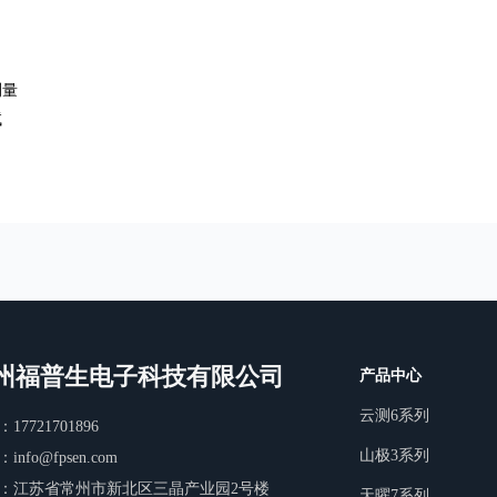
测量
试
州福普生电子科技有限公司
产品中心
云测6系列
17721701896
山极3系列
info@fpsen.com
：江苏省常州市新北区三晶产业园2号楼
天曜7系列