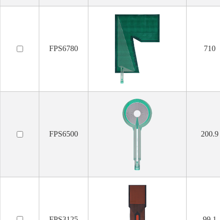
FPS6780
710
FPS6500
200.9
FPS3125
99.1