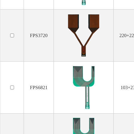
FPS3720
220+22
FPS6821
103+2