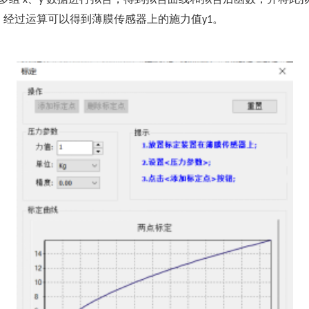
x
y
，经过运算可以得到薄膜传感器上的施力值
。
y1