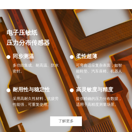
电子压敏纸
压力分布传感器
同步测温
柔性超薄
多功能集成、耐高温、防水
可弯曲适应复杂表面，如智
密封。
能鞋垫、汽车座椅、机器人
等。
耐用性与稳定性
高灵敏度与精度
采用高耐久性材料，抗疲劳
提供精确的压力分布数据，
性能强，可重复使用。
适用于高精度测量场景。
了解更多