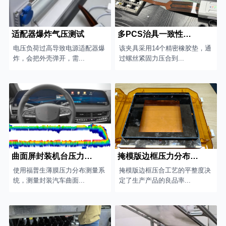
适配器爆炸气压测试
多PCS治具一致性及平整度测试
电压负荷过高导致电源适配器爆
该夹具采用14个精密橡胶垫，通
炸，会把外壳弹开，需...
过螺丝紧固力压合到...
曲面屏封装机台压力分布测试
掩模版边框压力分布测量
使用福普生薄膜压力分布测量系
掩模版边框压合工艺的平整度决
统，测量封装汽车曲面...
定了生产产品的良品率...